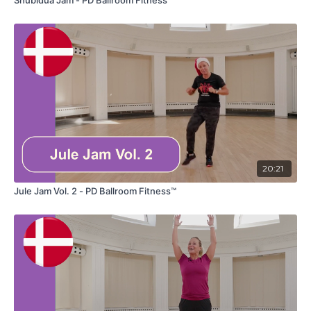
Shubidua Jam - PD Ballroom Fitness™
20:11
Viennese waltz
23:58
Jive
20:21
Jule Jam Vol. 2 - PD Ballroom Fitness™