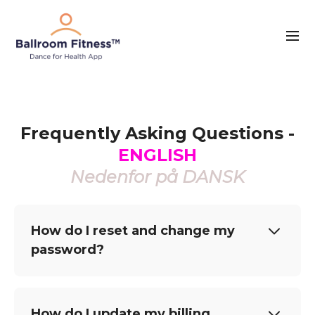
Frequently Asking Questions -
ENGLISH
Nedenfor på DANSK
How do I reset and change my
password?
How do I update my billing