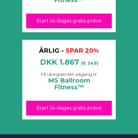
Fitness™
Start 14-dages gratis prøve
ÅRLIG -
SPAR 20%
DKK 1.867
(€ 249)
​​Få ubegrænset adgang til
MS Ballroom
Fitness™
Start 14-dages gratis prøve