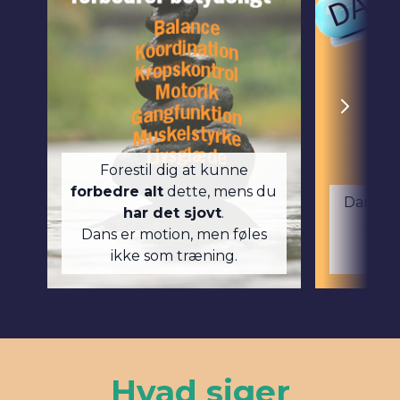
Forestil dig at kunne
forbedre alt
dette, mens du
Dans e
har det sjovt
.
ude
Dans er motion, men føles
ikke som træning.
Hvad siger