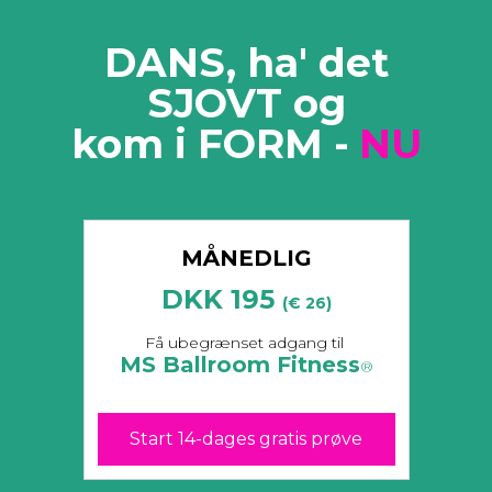
DANS, ha' det
SJOVT og
kom i FORM -
NU
MÅNEDLIG
DKK 195
(€ 26)
​​Få ubegrænset adgang til
MS Ballroom Fitness
®
Start 14-dages gratis prøve