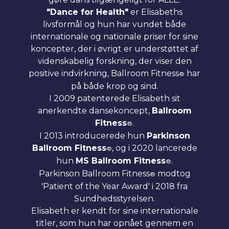
"Dance for Health"
er Elisabeths
livsformål og hun har vundet både
internationale og nationale priser for sine
koncepter, der i øvrigt er understøttet af
videnskabelig forskning, der viser den
positive indvirkning, Ballroom Fitness
har
®
på både krop og sind.
I 2009 patenterede Elisabeth sit
anerkendte dansekoncept,
Ballroom
Fitness
.
®
I 2013 introducerede hun
Parkinson
Ballroom Fitness
, og i 2020 lancerede
®
hun
MS Ballroom Fitness
.
®
Parkinson Ballroom Fitness
modtog
®
'Patient of the Year Award' i 2018 fra
Sundhedsstyrelsen.
Elisabeth er kendt for sine internationale
titler, som hun har opnået gennem en