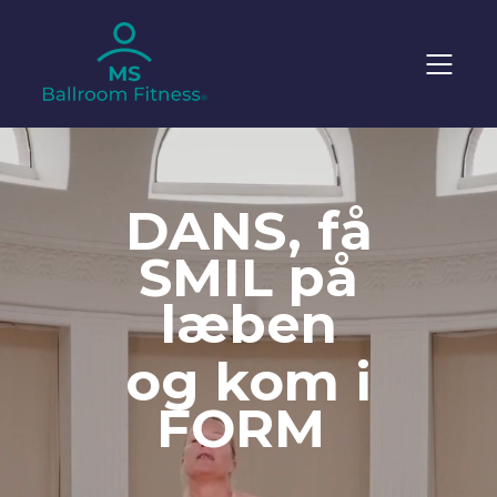
DANS, få
SMIL på
læben
og kom i
FORM