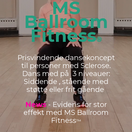
MS
Ballroom
Fitness
®
Prisvindende dansekoncept
til personer med Sclerose.
Dans med på 3 niveauer:
Siddende , stående med
støtte eller frit gående
News
- Evidens for stor
effekt med MS Ballroom
Fitness
™