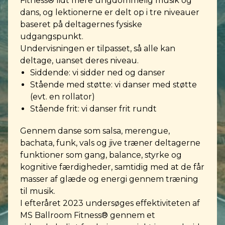
Fitness® lidt mere ungdommelig musik og
dans, og lektionerne er delt op i tre niveauer
baseret på deltagernes fysiske
udgangspunkt.
Undervisningen er tilpasset, så alle kan
deltage, uanset deres niveau.
Siddende: vi sidder ned og danser
Stående med støtte: vi danser med støtte
(evt. en rollator)
Stående frit: vi danser frit rundt
Gennem danse som salsa, merengue,
bachata, funk, vals og jive træner deltagerne
funktioner som gang, balance, styrke og
kognitive færdigheder, samtidig med at de får
masser af glæde og energi gennem træning
til musik.
I efteråret 2023 undersøges effektiviteten af
MS Ballroom Fitness® gennem et