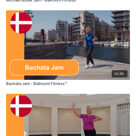
Michael Buble Jam - Ballroom Fitness™
13:30
Quick Step
18:38
Waltz
21:02
Viennese waltz
24:06
Slow fox
26:39
Jive
36:50
Rumba
36:38
Bachata Jam - Ballroom Fitness™