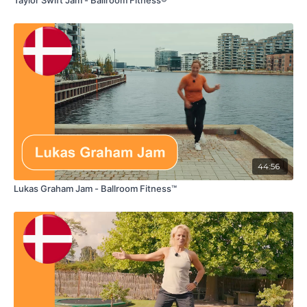
Taylor Swift Jam - Ballroom Fitness®
11:35
Samba
23:22
Slowfox
26:31
Tango
30:20
Viennese waltz
35:08
Jive
44:33
Rumba
44:56
Lukas Graham Jam - Ballroom Fitness™