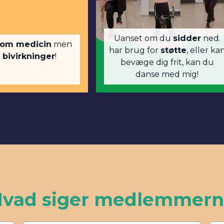
Uanset om du
sidder
ned.
om medicin
men
har brug for
støtte
, eller ka
 bivirkninger
!
bevæge dig frit, kan du
danse med mig!
vad siger medlemmer