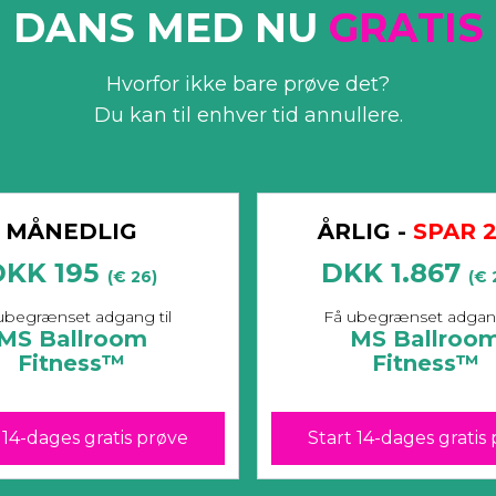
DANS MED NU
GRATIS
Hvorfor ikke bare prøve det?
Du kan til enhver tid annullere.
MÅNEDLIG
ÅRLIG -
SPAR 
DKK 195
DKK 1.867
(€ 26)
(€ 
å ubegrænset adgang til
​​Få ubegrænset adgan
MS Ballroom
MS Ballroo
Fitness™
Fitness™
 14-dages gratis prøve
Start 14-dages gratis