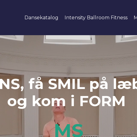
Dansekatalog
Intensity Ballroom Fitness
M
NS, få SMIL på læ
og kom i FORM
MS