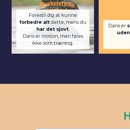
Forestil dig at kunne
forbedre alt
dette, mens du
Dans er
s
har det sjovt
.
uden
Dans er motion, men føles
ikke som træning.
H