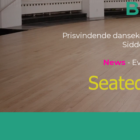
B
Prisvindende danseko
Sidd
News
- E