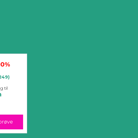
20%
249)
g til
m
 prøve