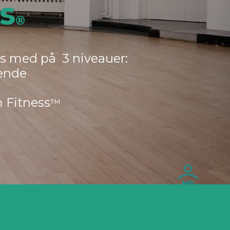
s
®
ns med på 3 niveauer:
ående
m Fitness
™