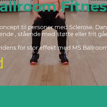
allroom Fitnes
ncept til personer med Sclerose. Da
ende , stående med støtte eller frit g
videns for stor effekt med MS Ballroo