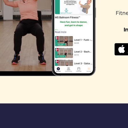
Fitn
I