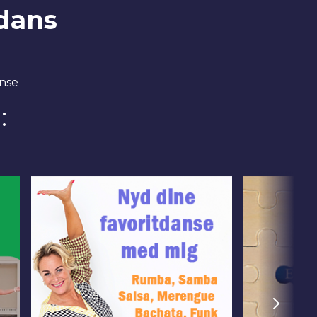
dans
anse
: