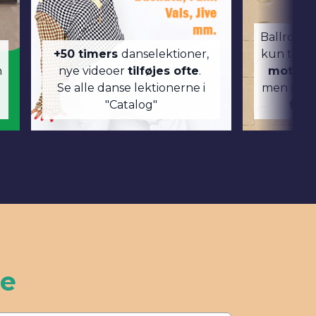
Ballroom 
+50 timers
danselektioner,
kun til en
n
nye videoer
tilføjes ofte
.
motivat
Se alle danse lektionerne i
men der 
"Catalog"
fysi
ne