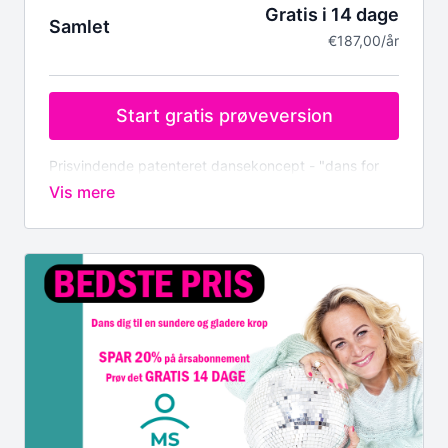
Bliv en del af Swingtimes' medlemsliste og få
Gratis i 14 dage
Samlet
tidlig besked om kommende Parkinson-
€187,00/år
danserejser og events
Fornyet energi og glæde fra det øjeblik, du ser en
dansevideo
Ekstra materiale til download
Start gratis prøveversion
Hold dine udgifter nede med nemme måned-til-
måned betalinger
Ingen binding – du kan afmelde når som helst!
Prisvindende patenteret dansekoncept - "dans for
sundhed"
Prøv det i gratis i 14 dage, derefter DKK 1.399-
(€187) for et helt år.
Bemærk vi afregner i Euro.
Dit medlemskab inkluderer:
Træning derhjemme, når du har tid, med en af
Europas bedste instruktører
Over 50 dansetimer i forskellige tempoer, stilarter
og rytmer
Begyndertimer, hvor du lærer alle de
grundlæggende trin
Omfattende opvarmningsprogram,
balancetræning og gangtræningsprogram