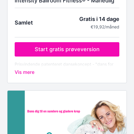
Intensity Ballroom Fitness® - Månedlig
Gratis i 14 dage
Samlet
€19,92/måned
Start gratis prøveversion
Prisvindende patenteret dansekoncept - "dans for
sundhed"
Prøv det gratis i 14 dage, derefter DKK 149,-
(€19,92)
Bemærk vi afregner i Euro.
Dit medlemskab inkluderer:
Træning derhjemme, når du har tid, med en af
Europas bedste instruktører
Over 50 dansetimer i forskellige tempoer, stilarter
og rytmer
Begyndertimer, hvor du lærer alle de