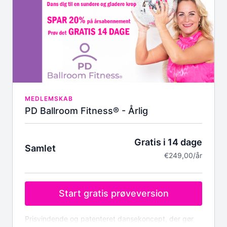
Træn hjemme, når det passer dig, med en af
Europas bedste instruktører
Opdelt i tre niveauer: Siddende, stående med
støtte og gående
Over 30 danselektioner i forskellige tempi,
stilarter og rytmer
Løbende nye dansevideoer
Omfattende opvarmningsprogram,
balancetræning og gangtræningsprogram
Invitation til vores eksklusive fællesskab, hvor vi
MEDLEMSKAB
engagerer os direkte med vores medlemmer
PD Ballroom Fitness® - Årlig
Mulighed for at streame dansevideoer via
computer, tablet eller smartphone
Teknisk support til at hjælpe dig godt i gang med
Gratis i 14 dage
Samlet
dansen
€249,00/år
Live-streams
Bliv en del af Swingtimes' medlemsliste og få
tidlig besked om kommende MS-danserejser og
events
Start gratis prøveversion
Fornyet energi og glæde fra det øjeblik, du ser en
dansevideo
Ekstra materiale til download
Prisvindende og patenteret dansekoncept, der gør