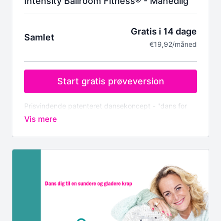
Intensity Ballroom Fitness® - Månedlig
Gratis i 14 dage
Samlet
€19,92/måned
Start gratis prøveversion
Prisvindende patenteret dansekoncept - "dans for
sundhed"
Prøv det gratis i 14 dage, derefter DKK 149,-
(€19,92)
Bemærk vi afregner i Euro.
Dit medlemskab inkluderer:
Træning derhjemme, når du har tid, med en af
Europas bedste instruktører
Over 50 dansetimer i forskellige tempoer, stilarter
og rytmer
Begyndertimer, hvor du lærer alle de