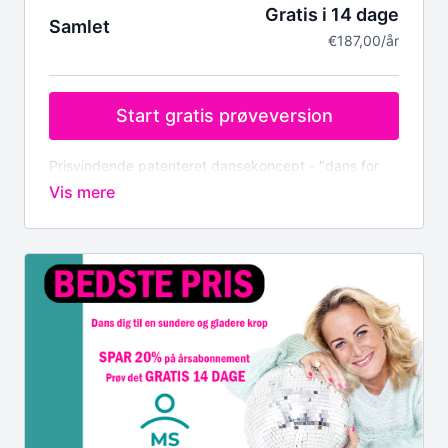
Bliv en del af Swingtimes' medlemsliste og få
Gratis i 14 dage
Samlet
tidlig besked om kommende Parkinson-
€187,00/år
danserejser og events
Fornyet energi og glæde fra det øjeblik, du ser en
dansevideo
Ekstra materiale til download
Start gratis prøveversion
Hold dine udgifter nede med nemme måned-til-
måned betalinger
Ingen binding – du kan afmelde når som helst!
Prisvindende patenteret dansekoncept - "dans for
sundhed"
Prøv det i gratis i 14 dage, derefter DKK 1.399-
(€187) for et helt år.
Bemærk vi afregner i Euro.
Dit medlemskab inkluderer:
Træning derhjemme, når du har tid, med en af
Europas bedste instruktører
Over 50 dansetimer i forskellige tempoer, stilarter
og rytmer
Begyndertimer, hvor du lærer alle de
grundlæggende trin
Omfattende opvarmningsprogram,
balancetræning og gangtræningsprogram