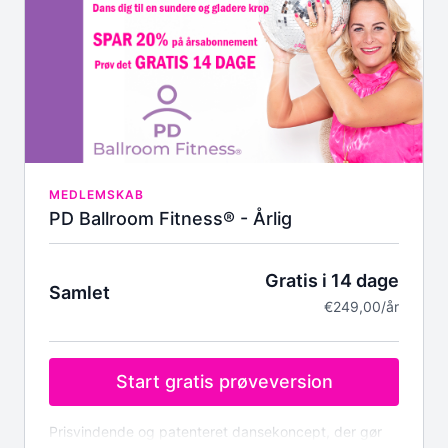
Træn hjemme, når det passer dig, med en af
Europas bedste instruktører
Opdelt i tre niveauer: Siddende, stående med
støtte og gående
Over 30 danselektioner i forskellige tempi,
stilarter og rytmer
Løbende nye dansevideoer
Omfattende opvarmningsprogram,
balancetræning og gangtræningsprogram
Invitation til vores eksklusive fællesskab, hvor vi
MEDLEMSKAB
engagerer os direkte med vores medlemmer
PD Ballroom Fitness® - Årlig
Mulighed for at streame dansevideoer via
computer, tablet eller smartphone
Teknisk support til at hjælpe dig godt i gang med
Gratis i 14 dage
Samlet
dansen
€249,00/år
Live-streams
Bliv en del af Swingtimes' medlemsliste og få
tidlig besked om kommende MS-danserejser og
events
Start gratis prøveversion
Fornyet energi og glæde fra det øjeblik, du ser en
dansevideo
Ekstra materiale til download
Prisvindende og patenteret dansekoncept, der gør